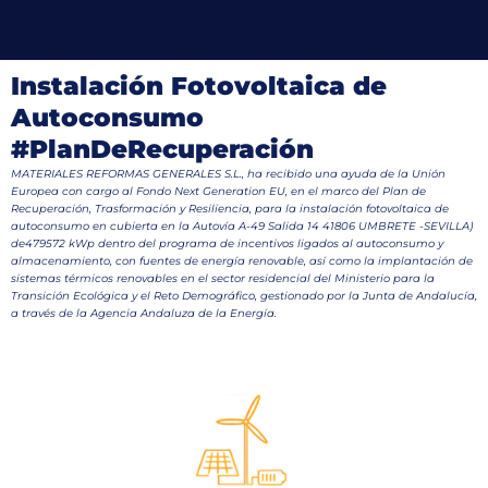
Instalación Fotovoltaica de
Autoconsumo
#PlanDeRecuperación
MATERIALES REFORMAS GENERALES S.L., ha recibido una ayuda de la Unión
Europea con cargo al Fondo Next Generation EU, en el marco del Plan de
Recuperación, Trasformación y Resiliencia, para la instalación fotovoltaica de
autoconsumo en cubierta en la Autovía A-49 Salida 14 41806 UMBRETE -SEVILLA)
de479572 kWp dentro del programa de incentivos ligados al autoconsumo y
almacenamiento, con fuentes de energía renovable, así como la implantación de
sistemas térmicos renovables en el sector residencial del Ministerio para la
Transición Ecológica y el Reto Demográfico, gestionado por la Junta de Andalucía,
a través de la Agencia Andaluza de la Energía.