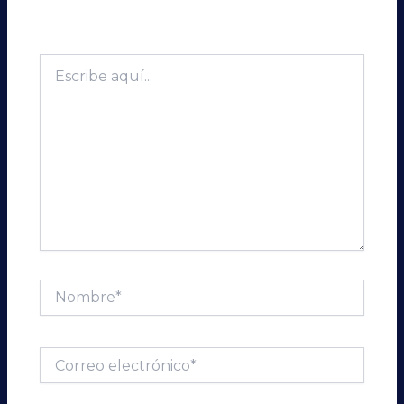
publicada.
Los campos obligatorios están
marcados con
*
Escribe
aquí...
Nombre*
Correo
electrónico*