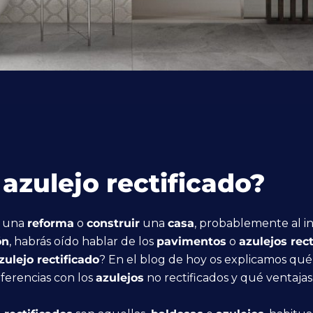
azulejo rectificado?
r una
reforma
o
construir
una
casa
, probablemente al i
ón
, habrás oído hablar de los
pavimentos
o
azulejos rec
zulejo rectificado
? En el blog de hoy os explicamos qu
iferencias con los
azulejos
no rectificados y qué ventajas