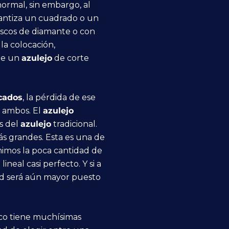
ormal, sin embargo, al
rantiza un cuadrado o un
discos de diamante o con
la colocación,
de un
azulejo
de corte
icados
, la pérdida de ese
e ambos. El
azulejo
s del
azulejo
tradicional.
s grandes. Esta es una de
nimos la poca cantidad de
eal casi perfecto. Y si a
dad será aún mayor puesto
sico tiene muchísimas