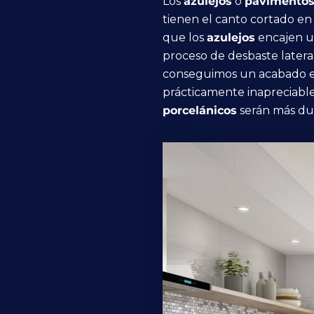
Los
azulejos
o
pavimentos 
tienen el canto cortado en
que los
azulejos
encajen un
proceso de desbaste latera
conseguimos un acabado en 
prácticamente inapreciables
porcelánicos
serán más dur