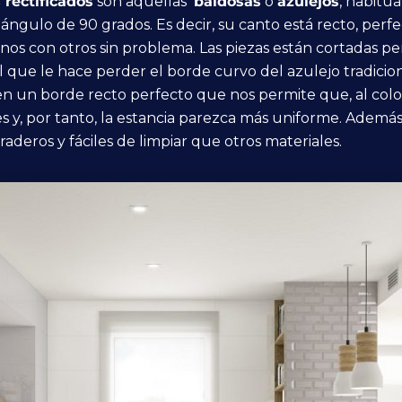
rectificados
son aquellas
baldosas
o
azulejos
, habit
 ángulo de 90 grados. Es decir, su canto está recto, per
os con otros sin problema. Las piezas están cortadas 
l que le hace perder el borde curvo del azulejo tradicio
un borde recto perfecto que nos permite que, al coloca
 y, por tanto, la estancia parezca más uniforme. Además,
aderos y fáciles de limpiar que otros materiales.