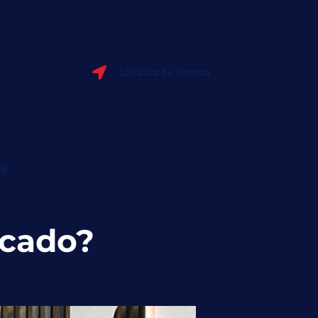
Localiza tu tienda
og
icado?