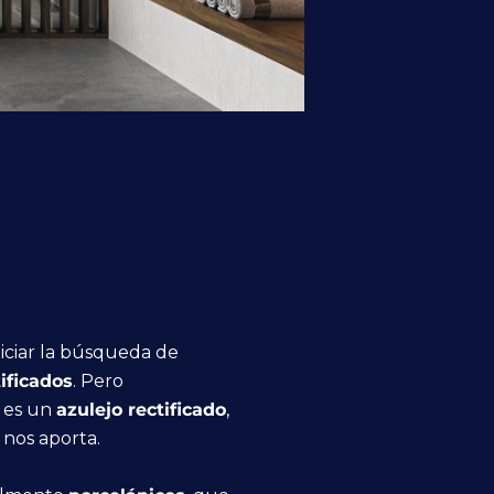
niciar la búsqueda de
tificados
. Pero
é es un
azulejo rectificado
,
 nos aporta.