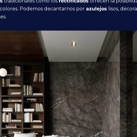
os
tradicionales como los
rectificados
ofrecen la posibili
 colores. Podemos decantarnos por
azulejos
lisos, decor
es.