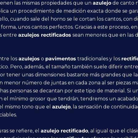
ienen las mismas propiedades que un
azulejo
de canto n
plica un procedimiento de medición exacta donde se ga
llo, cuando sale del horno se le cortan los cantos, con 
 forma, unos cantos perfectos. Gracias a este proceso, en 
s entre
azulejos rectificados
sean menores que en las 
ntre los
azulejos
o
pavimentos
tradicionales y los
rectif
tico. Pero, además, el tamaño también suele diferir entr
por tener unas dimensiones bastante más grandes que la
n menor número de juntas en cada zona al ser piezas má
has personas se decantan por este tipo de material. Si u
 el mínimo grosor que tendrán, tendremos un acabado lin
el mismo tono que el
azulejo
, la sensación de continui
ciables.
ras se refiere, el
azulejo rectificado
, al igual que el clá